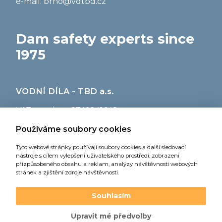
e-mail:
brno@vdtbd.cz
Dam safety experts since
1975
VODNÍ DÍLA - TBD a.s.
VAT number: CZ49241648
bank account CZK: 64504021/0100
Používáme soubory cookies
Tyto webové stránky používají soubory cookies a další sledovací
nástroje s cílem vylepšení uživatelského prostředí, zobrazení
přizpůsobeného obsahu a reklam, analýzy návštěvnosti webových
stránek a zjištění zdroje návštěvnosti.
Souhlasím
Web created by
digitální agentura 321
Upravit mé předvolby