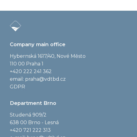
Company main office
Hybernská 1617/40, Nové Město
110 00 Praha 1
+420 222 241 362
email:
praha@vdtbd.cz
GDPR
Department Brno
Studená 909/2
638 00 Brno - Lesná
+420 721 222 313